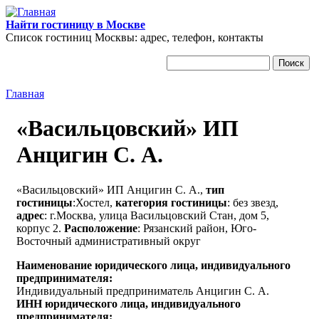
Перейти к основному содержанию
Найти гостиницу в Москве
Список гостиниц Москвы: адрес, телефон, контакты
Поиск
Форма поиска
Главная
Вы здесь
«Васильцовский» ИП
Анцигин С. А.
«Васильцовский» ИП Анцигин С. А.,
тип
гостиницы
:Хостел,
категория гостиницы
: без звезд,
адрес
: г.Москва, улица Васильцовский Стан, дом 5,
корпус 2.
Расположение
: Рязанский район, Юго-
Восточный административный округ
Наименование юридического лица, индивидуального
предпринимателя:
Индивидуальный предприниматель Анцигин С. А.
ИНН юридического лица, индивидуального
предпринимателя: