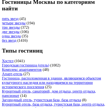
Гостиницы Москвы по категориям
найти
пять звезд
(45)
четыре звезды
(194)
три звезды
(372)
две звезды
(106)
одна звезда
(35)
без звезд
(1416)
Типы гостиниц
Хостел
(1041)
Городская гостиница (отель)
(1002)
Комплекс апартаментов
(48)
Апарт-отель
(27)
Гостиница, расположенная в здании, являющемся объектом
культурного наследия или находящемся на территории
исторического поселения
(25)
Курортный отель, санаторий, дом отдыха, центр отдыха,
пансионат
(14)
Загородный отель, туристская база, база отдыха
(8)
Курортный отель, база отдыха, туристская база, центр отдыха,