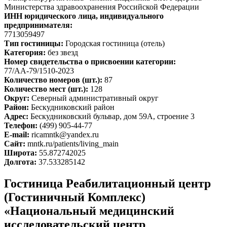
Министерства здравоохранения Российской Федерации
ИНН юридического лица, индивидуального
предпринимателя:
7713059497
Тип гостиницы:
Городская гостиница (отель)
Категория:
без звезд
Номер свидетельства о присвоении категории:
77/АА-79/1510-2023
Количество номеров (шт.):
87
Количество мест (шт.):
128
Округ:
Северный административный округ
Район:
Бескудниковский район
Адрес:
Бескудниковский бульвар, дом 59А, строение 3
Телефон:
(499) 905-44-77
E-mail:
ricamntk@yandex.ru
Сайт:
mntk.ru/patients/living_main
Широта:
55.872742025
Долгота:
37.533285142
Гостиница Реабилитационный центр
(Гостиничный Комплекс)
«Национальный медицинский
исследовательский центр