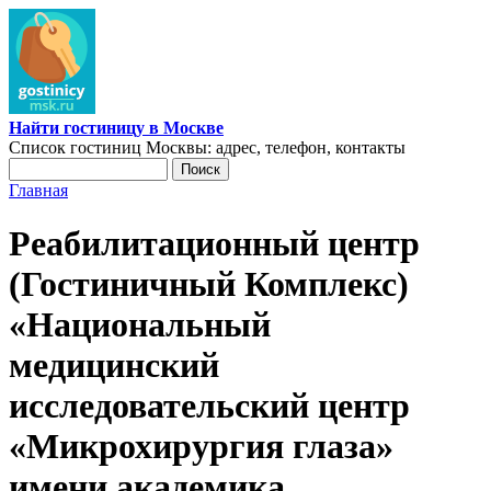
Перейти к основному содержанию
Найти гостиницу в Москве
Список гостиниц Москвы: адрес, телефон, контакты
Поиск
Форма поиска
Главная
Вы здесь
Реабилитационный центр
(Гостиничный Комплекс)
«Национальный
медицинский
исследовательский центр
«Микрохирургия глаза»
имени академика