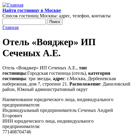
Перейти к основному содержанию
Найти гостиницу в Москве
Список гостиниц Москвы: адрес, телефон, контакты
Поиск
Форма поиска
Главная
Вы здесь
Отель «Вояджер» ИП
Сеченых А.Е.
Отель «Вояджер» ИП Сеченых А.Е.,
тип
гостиницы
:Городская гостиница (отель),
категория
гостиницы
: три звезды,
адрес
: г.Москва, Дербеневская
набережная, дом 7, строение 21.
Расположение
: Даниловский
район, Южный административный округ
Наименование юридического лица, индивидуального
предпринимателя:
Индивидуальный предприниматель Сеченых Андрей
Егорович
ИНН юридического лица, индивидуального
предпринимателя:
771408704746