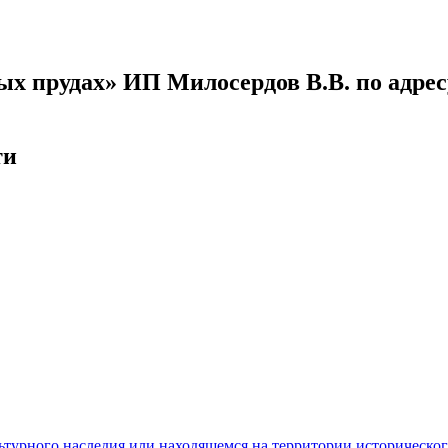
х прудах» ИП Милосердов В.В. по адресу
ти
ьтурного наследия или находящемся на территории историческо