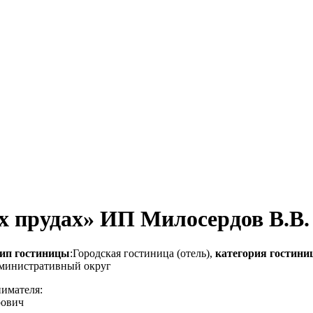
х прудах» ИП Милосердов В.В.
ип гостиницы
:Городская гостиница (отель),
категория гостин
дминистративный округ
нимателя:
рович