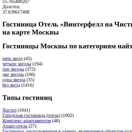
55.765400207
Долгота:
37.639617498
Гостиница Отель «Винтерфелл на Чисты
на карте Москвы
Гостиницы Москвы по категориям най
пять звезд
(45)
четыре звезды
(194)
три звезды
(372)
две звезды
(106)
одна звезда
(35)
без звезд
(1416)
Типы гостиниц
Хостел
(1041)
Городская гостиница (отель)
(1002)
Комплекс апартаментов
(48)
Апарт-отель
(27)
Гостиница, расположенная в здании, являющемся объектом кул