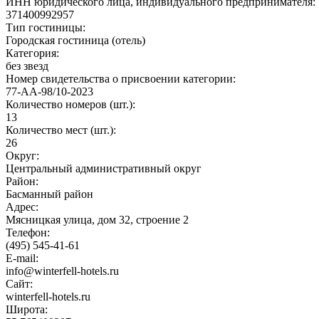
ИНН юридического лица, индивидуального предпринимателя:
371400992957
Тип гостиницы:
Городская гостиница (отель)
Категория:
без звезд
Номер свидетельства о присвоении категории:
77-АА-98/10-2023
Количество номеров (шт.):
13
Количество мест (шт.):
26
Округ:
Центральный административный округ
Район:
Басманный район
Адрес:
Мясницкая улица, дом 32, строение 2
Телефон:
(495) 545-41-61
E-mail:
info@winterfell-hotels.ru
Сайт:
winterfell-hotels.ru
Широта: