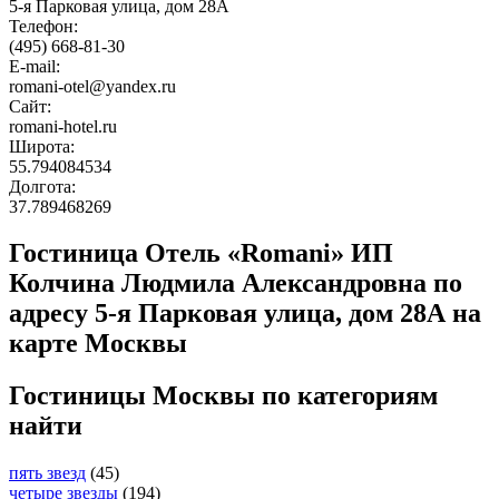
5-я Парковая улица, дом 28А
Телефон:
(495) 668-81-30
E-mail:
romani-otel@yandex.ru
Сайт:
romani-hotel.ru
Широта:
55.794084534
Долгота:
37.789468269
Гостиница Отель «Romani» ИП
Колчина Людмила Александровна по
адресу 5-я Парковая улица, дом 28А на
карте Москвы
Гостиницы Москвы по категориям
найти
пять звезд
(45)
четыре звезды
(194)