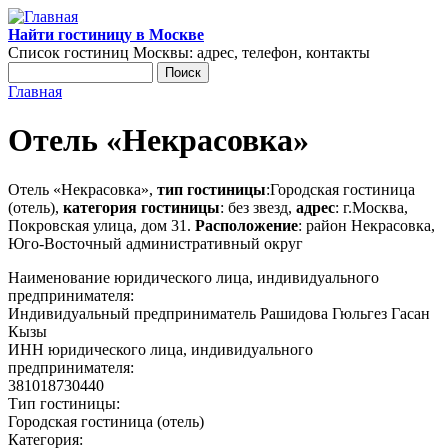
Перейти к основному содержанию
Найти гостиницу в Москве
Список гостиниц Москвы: адрес, телефон, контакты
Поиск
Форма поиска
Главная
Вы здесь
Отель «Некрасовка»
Отель «Некрасовка»,
тип гостиницы
:Городская гостиница
(отель),
категория гостиницы
: без звезд,
адрес
: г.Москва,
Покровская улица, дом 31.
Расположение
: район Некрасовка,
Юго-Восточный административный округ
Наименование юридического лица, индивидуального
предпринимателя:
Индивидуальный предприниматель Рашидова Гюльгез Гасан
Кызы
ИНН юридического лица, индивидуального
предпринимателя:
381018730440
Тип гостиницы:
Городская гостиница (отель)
Категория: