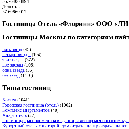
55.764003894
Долгота:
37.60860017
Гостиница Отель «Флоринн» ООО «ЛИОН»
Гостиницы Москвы по категориям най
пять звезд
(45)
четыре звезды
(194)
три звезды
(372)
две звезды
(106)
одна звезда
(35)
без звезд
(1416)
Типы гостиниц
Хостел
(1041)
Городская гостиница (отель)
(1002)
Комплекс апартаментов
(48)
Апарт-отель
(27)
Гостиница, расположенная в здании, являющемся объектом кул
Курортный отель, санаторий, дом отдыха, центр отдыха, панси