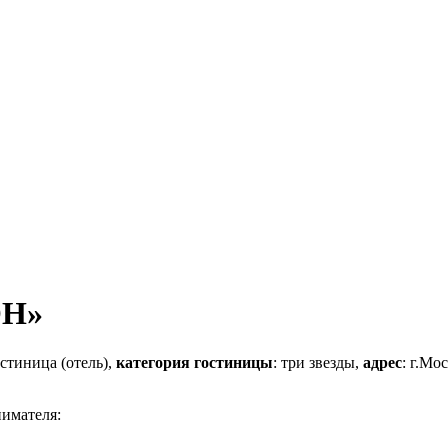
ОН»
остиница (отель),
категория гостиницы
: три звезды,
адрес
: г.Мо
нимателя: