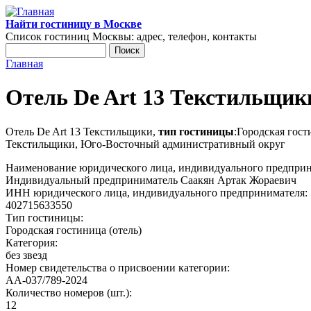
Перейти к основному содержанию
Найти гостиницу в Москве
Список гостиниц Москвы: адрес, телефон, контакты
Поиск
Форма поиска
Главная
Вы здесь
Отель De Art 13 Текстильщик
Отель De Art 13 Текстильщики,
тип гостиницы
:Городская гост
Текстильщики, Юго-Восточный административный округ
Наименование юридического лица, индивидуального предпри
Индивидуальный предприниматель Саакян Артак Жораевич
ИНН юридического лица, индивидуального предпринимателя:
402715633550
Тип гостиницы:
Городская гостиница (отель)
Категория:
без звезд
Номер свидетельства о присвоении категории:
АА-037/789-2024
Количество номеров (шт.):
12