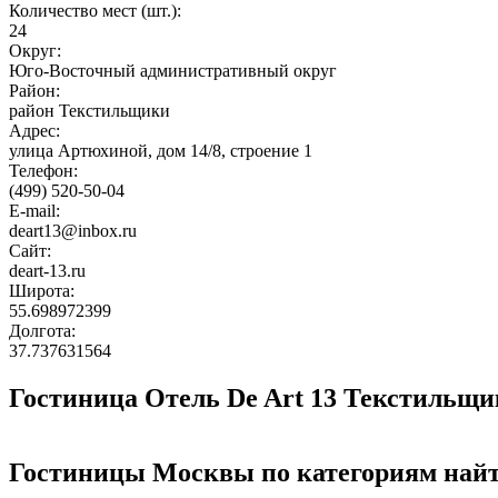
Количество мест (шт.):
24
Округ:
Юго-Восточный административный округ
Район:
район Текстильщики
Адрес:
улица Артюхиной, дом 14/8, строение 1
Телефон:
(499) 520-50-04
E-mail:
deart13@inbox.ru
Сайт:
deart-13.ru
Широта:
55.698972399
Долгота:
37.737631564
Гостиница Отель De Art 13 Текстильщик
Гостиницы Москвы по категориям най