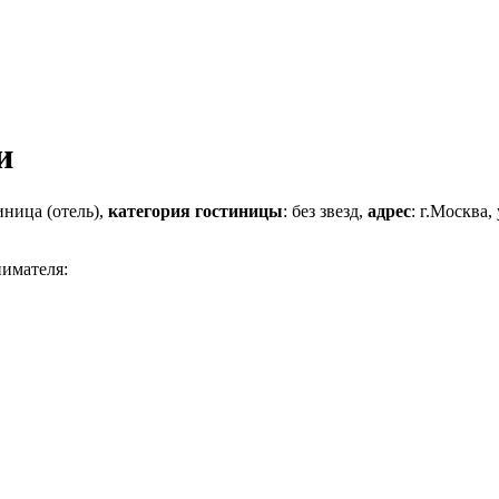
и
иница (отель),
категория гостиницы
: без звезд,
адрес
: г.Москва,
нимателя: