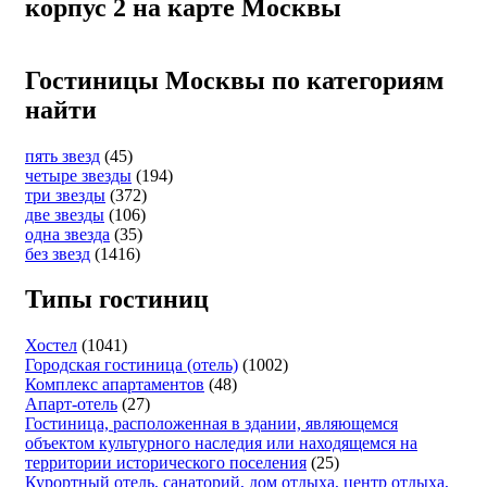
корпус 2 на карте Москвы
Гостиницы Москвы по категориям
найти
пять звезд
(45)
четыре звезды
(194)
три звезды
(372)
две звезды
(106)
одна звезда
(35)
без звезд
(1416)
Типы гостиниц
Хостел
(1041)
Городская гостиница (отель)
(1002)
Комплекс апартаментов
(48)
Апарт-отель
(27)
Гостиница, расположенная в здании, являющемся
объектом культурного наследия или находящемся на
территории исторического поселения
(25)
Курортный отель, санаторий, дом отдыха, центр отдыха,