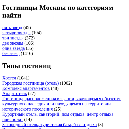
Гостиницы Москвы по категориям
найти
пять звезд
(45)
четыре звезды
(194)
три звезды
(372)
две звезды
(106)
одна звезда
(35)
без звезд
(1416)
Типы гостиниц
Хостел
(1041)
Городская гостиница (отель)
(1002)
Комплекс апартаментов
(48)
Апарт-отель
(27)
Гостиница, расположенная в здании, являющемся объектом
культурного наследия или находящемся на территории
исторического поселения
(25)
Курортный отель, санаторий, дом отдыха, центр отдыха,
пансионат
(14)
Загородный отель, туристская база, база отдыха
(8)