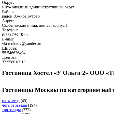
Округ:
Юго-Западный административный округ
Район:
район Южное Бутово
Адрес:
Скобелевская улица, дом 23, корпус 1
Телефон:
(977) 793-19-02
E-mail:
vla-molotov@yandex.ru
Широта:
55.546636494
Долгота:
37.558618913
Гостиница Хостел «У Ольги 2» ООО «ТР
Гостиницы Москвы по категориям най
пять звезд
(45)
четыре звезды
(194)
три звезды
(372)