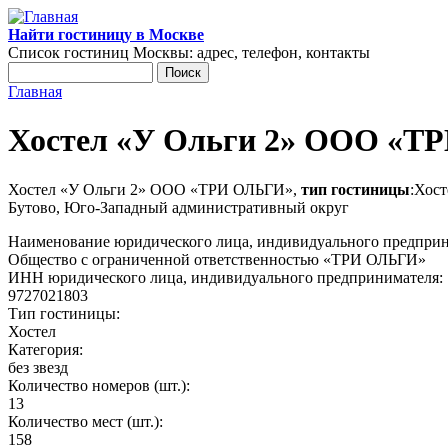
Перейти к основному содержанию
Найти гостиницу в Москве
Список гостиниц Москвы: адрес, телефон, контакты
Поиск
Форма поиска
Главная
Вы здесь
Хостел «У Ольги 2» ООО «Т
Хостел «У Ольги 2» ООО «ТРИ ОЛЬГИ»,
тип гостиницы
:Хост
Бутово, Юго-Западный административный округ
Наименование юридического лица, индивидуального предпри
Общество с ограниченной ответственностью «ТРИ ОЛЬГИ»
ИНН юридического лица, индивидуального предпринимателя:
9727021803
Тип гостиницы:
Хостел
Категория:
без звезд
Количество номеров (шт.):
13
Количество мест (шт.):
158