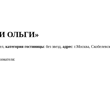
РИ ОЛЬГИ»
ел,
категория гостиницы
: без звезд,
адрес
: г.Москва, Скобелевск
нимателя: