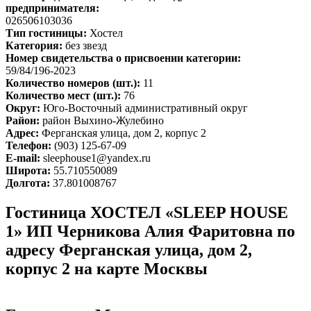
предпринимателя:
026506103036
Тип гостиницы:
Хостел
Категория:
без звезд
Номер свидетельства о присвоении категории:
59/84/196-2023
Количество номеров (шт.):
11
Количество мест (шт.):
76
Округ:
Юго-Восточный административный округ
Район:
район Выхино-Жулебино
Адрес:
Ферганская улица, дом 2, корпус 2
Телефон:
(903) 125-67-09
E-mail:
sleephouse1@yandex.ru
Широта:
55.710550089
Долгота:
37.801008767
Гостиница ХОСТЕЛ «SLEEP HOUSE
1» ИП Черникова Алия Фаритовна по
адресу Ферганская улица, дом 2,
корпус 2 на карте Москвы