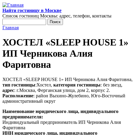
Перейти к основному содержанию
Найти гостиницу в Москве
Список гостиниц Москвы: адрес, телефон, контакты
Поиск
Форма поиска
Главная
Вы здесь
ХОСТЕЛ «SLEEP HOUSE 1»
ИП Черникова Алия
Фаритовна
ХОСТЕЛ «SLEEP HOUSE 1» ИП Черникова Алия Фаритовна,
тип гостиницы
:Хостел,
категория гостиницы
: без звезд,
адрес
: г.Москва, Ферганская улица, дом 2, корпус 2.
Расположение
: район Выхино-Жулебино, Юго-Восточный
административный округ
Наименование юридического лица, индивидуального
предпринимателя:
Индивидуальный предприниматель ИП Черникова Алия
Фаритовна
ИНН юридического лица, индивидуального