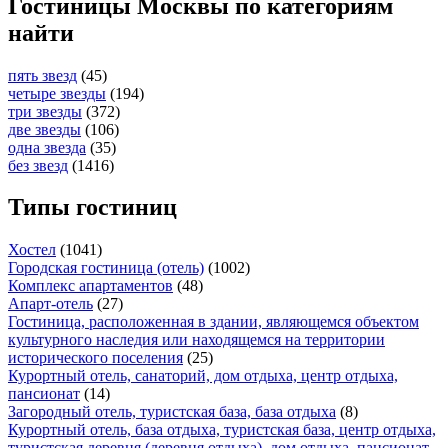
Гостиницы Москвы по категориям
найти
пять звезд
(45)
четыре звезды
(194)
три звезды
(372)
две звезды
(106)
одна звезда
(35)
без звезд
(1416)
Типы гостиниц
Хостел
(1041)
Городская гостиница (отель)
(1002)
Комплекс апартаментов
(48)
Апарт-отель
(27)
Гостиница, расположенная в здании, являющемся объектом
культурного наследия или находящемся на территории
исторического поселения
(25)
Курортный отель, санаторий, дом отдыха, центр отдыха,
пансионат
(14)
Загородный отель, туристская база, база отдыха
(8)
Курортный отель, база отдыха, туристская база, центр отдыха,
туристская деревня (деревня отдыха), дом отдыха, пансионат