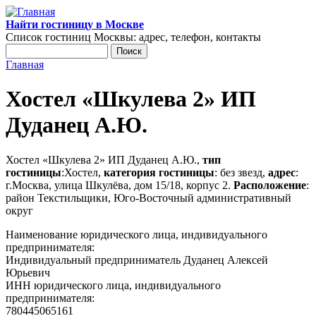
Перейти к основному содержанию
Найти гостиницу в Москве
Список гостиниц Москвы: адрес, телефон, контакты
Поиск
Форма поиска
Главная
Вы здесь
Хостел «Шкулева 2» ИП
Дуданец А.Ю.
Хостел «Шкулева 2» ИП Дуданец А.Ю.,
тип
гостиницы
:Хостел,
категория гостиницы
: без звезд,
адрес
:
г.Москва, улица Шкулёва, дом 15/18, корпус 2.
Расположение
:
район Текстильщики, Юго-Восточный административный
округ
Наименование юридического лица, индивидуального
предпринимателя:
Индивидуальный предприниматель Дуданец Алексей
Юрьевич
ИНН юридического лица, индивидуального
предпринимателя:
780445065161