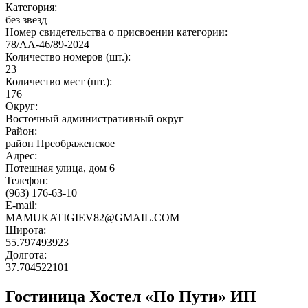
Категория:
без звезд
Номер свидетельства о присвоении категории:
78/АА-46/89-2024
Количество номеров (шт.):
23
Количество мест (шт.):
176
Округ:
Восточный административный округ
Район:
район Преображенское
Адрес:
Потешная улица, дом 6
Телефон:
(963) 176-63-10
E-mail:
MAMUKATIGIEV82@GMAIL.COM
Широта:
55.797493923
Долгота:
37.704522101
Гостиница Хостел «По Пути» ИП