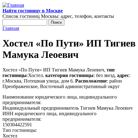
Перейти к основному содержанию
Найти гостиницу в Москве
Список гостиниц Москвы: адрес, телефон, контакты
Поиск
Форма поиска
Главная
Вы здесь
Хостел «По Пути» ИП Тигиев
Мамука Леоевич
Хостел «По Пути» ИП Тигиев Мамука Леоевич,
тип
гостиницы
:Хостел,
категория гостиницы
: без звезд,
адрес
:
г.Москва, Потешная улица, дом 6.
Расположение
: район
Преображенское, Восточный административный округ
Наименование юридического лица, индивидуального
предпринимателя:
Индивидуальный предприниматель Тигиев Мамука Леоевич
ИНН юридического лица, индивидуального
предпринимателя:
150304422591
Тип гостиницы:
Хостел