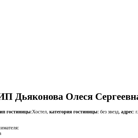
 ИП Дьяконова Олеся Сергеевн
ип гостиницы
:Хостел,
категория гостиницы
: без звезд,
адрес
: 
нимателя:
а