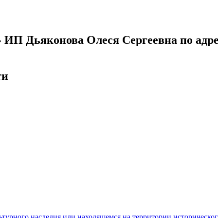
 ИП Дьяконова Олеся Сергеевна по адре
ти
ьтурного наследия или находящемся на территории историческо