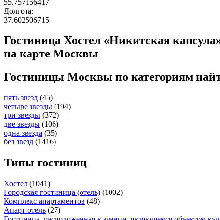
55.757156417
Долгота:
37.602506715
Гостиница Хостел «Никитская капсула»
на карте Москвы
Гостиницы Москвы по категориям най
пять звезд
(45)
четыре звезды
(194)
три звезды
(372)
две звезды
(106)
одна звезда
(35)
без звезд
(1416)
Типы гостиниц
Хостел
(1041)
Городская гостиница (отель)
(1002)
Комплекс апартаментов
(48)
Апарт-отель
(27)
Гостиница, расположенная в здании, являющемся объектом кул