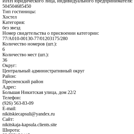
ИНН юридического лица, индивидуального предпринимателя:
504504685450
Тип гостиницы:
Хостел
Категория:
без звезд
Номер свидетельства о присвоении категории:
77/А010-00130-77/01203175/280
Количество номеров (шт.):
6
Количество мест (шт.):
36
Округ:
Центральный административный округ
Район:
Пресненский район
Адрес:
Большая Никитская улица, дом 22/2
Телефон:
(926) 563-83-09
E-mail:
nikitskiecapsuli@yandex.ru
Сайт:
nikitskaja-kapsula.clients.site
Широта: