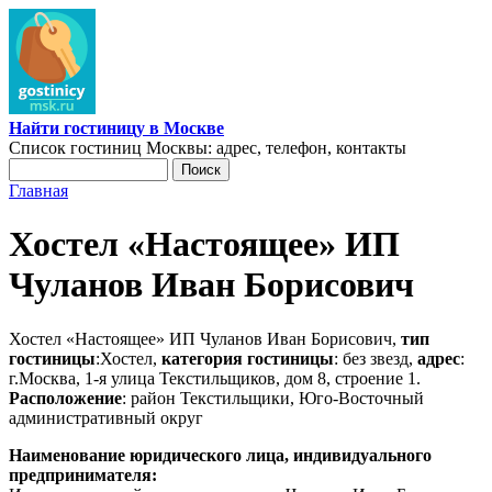
Перейти к основному содержанию
Найти гостиницу в Москве
Список гостиниц Москвы: адрес, телефон, контакты
Поиск
Форма поиска
Главная
Вы здесь
Хостел «Настоящее» ИП
Чуланов Иван Борисович
Хостел «Настоящее» ИП Чуланов Иван Борисович,
тип
гостиницы
:Хостел,
категория гостиницы
: без звезд,
адрес
:
г.Москва, 1-я улица Текстильщиков, дом 8, строение 1.
Расположение
: район Текстильщики, Юго-Восточный
административный округ
Наименование юридического лица, индивидуального
предпринимателя: