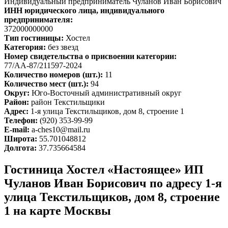
Индивидуальный предприниматель Чуланов Иван Борисович
ИНН юридического лица, индивидуального
предпринимателя:
372000000000
Тип гостиницы:
Хостел
Категория:
без звезд
Номер свидетельства о присвоении категории:
77/АА-87/211597-2024
Количество номеров (шт.):
11
Количество мест (шт.):
94
Округ:
Юго-Восточный административный округ
Район:
район Текстильщики
Адрес:
1-я улица Текстильщиков, дом 8, строение 1
Телефон:
(920) 353-99-99
E-mail:
a-ches10@mail.ru
Широта:
55.701048812
Долгота:
37.735664584
Гостиница Хостел «Настоящее» ИП
Чуланов Иван Борисович по адресу 1-я
улица Текстильщиков, дом 8, строение
1 на карте Москвы