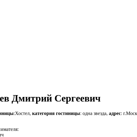
ев Дмитрий Сергеевич
тиницы
:Хостел,
категория гостиницы
: одна звезда,
адрес
: г.Мос
нимателя:
ич