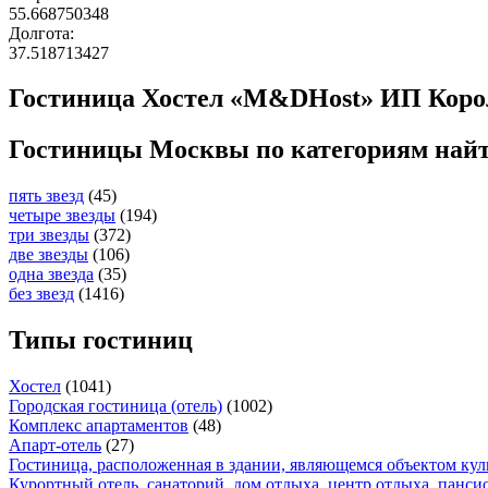
55.668750348
Долгота:
37.518713427
Гостиница Хостел «M&DHost» ИП Корол
Гостиницы Москвы по категориям най
пять звезд
(45)
четыре звезды
(194)
три звезды
(372)
две звезды
(106)
одна звезда
(35)
без звезд
(1416)
Типы гостиниц
Хостел
(1041)
Городская гостиница (отель)
(1002)
Комплекс апартаментов
(48)
Апарт-отель
(27)
Гостиница, расположенная в здании, являющемся объектом кул
Курортный отель, санаторий, дом отдыха, центр отдыха, панси