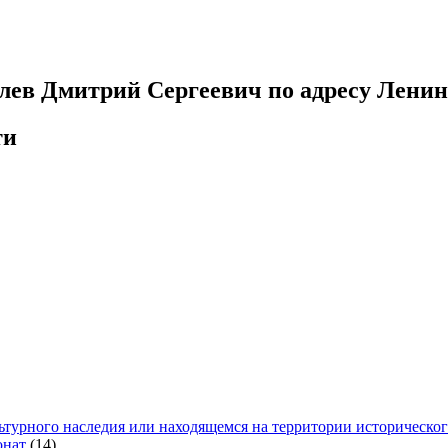
ев Дмитрий Сергеевич по адресу Ленинс
ти
ьтурного наследия или находящемся на территории историческо
онат
(14)