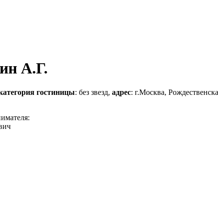
ин А.Г.
категория гостиницы
: без звезд,
адрес
: г.Москва, Рождественска
нимателя:
вич