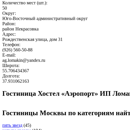
Количество мест (шт.):
50
Округ:
Юго-Восточный административный округ
Район:
район Некрасовка
Адрес:
Рождественская улица, дом 31
Телефон:
(926) 560-50-88
E-mail:
ag.lomakin@yandex.ru
Широта:
55.706434367
Долгота:
37.931062163
Гостиница Хостел «Аэропорт» ИП Ломак
Гостиницы Москвы по категориям най
пять звезд
(45)