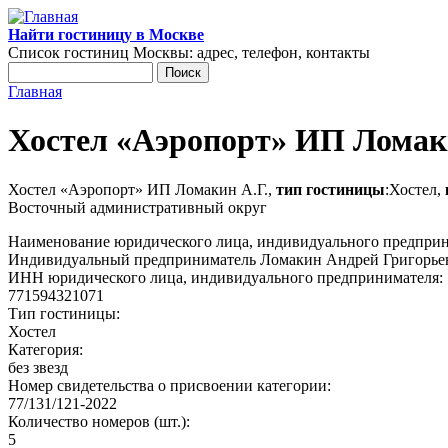
Перейти к основному содержанию
Найти гостиницу в Москве
Список гостиниц Москвы: адрес, телефон, контакты
Поиск
Форма поиска
Главная
Вы здесь
Хостел «Аэропорт» ИП Ломак
Хостел «Аэропорт» ИП Ломакин А.Г.,
тип гостиницы
:Хостел,
Восточный административный округ
Наименование юридического лица, индивидуального предпри
Индивидуальный предприниматель Ломакин Андрей Григорье
ИНН юридического лица, индивидуального предпринимателя:
771594321071
Тип гостиницы:
Хостел
Категория:
без звезд
Номер свидетельства о присвоении категории:
77/131/121-2022
Количество номеров (шт.):
5