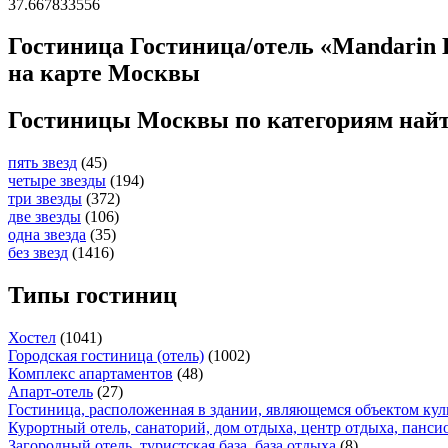
37.667833556
Гостиница Гостиница/отель «Mandarin 
на карте Москвы
Гостиницы Москвы по категориям най
пять звезд
(45)
четыре звезды
(194)
три звезды
(372)
две звезды
(106)
одна звезда
(35)
без звезд
(1416)
Типы гостиниц
Хостел
(1041)
Городская гостиница (отель)
(1002)
Комплекс апартаментов
(48)
Апарт-отель
(27)
Гостиница, расположенная в здании, являющемся объектом кул
Курортный отель, санаторий, дом отдыха, центр отдыха, панси
Загородный отель, туристская база, база отдыха
(8)