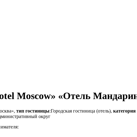
Hotel Moscow» «Отель Мандари
осква»,
тип гостиницы
:Городская гостиница (отель),
категория
административный округ
нимателя: