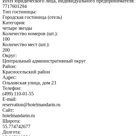
ИНН юридического лица, индивидуального предпринимателя:
7717601294
Тип гостиницы:
Городская гостиница (отель)
Категория:
четыре звезды
Количество номеров (шт.):
100
Количество мест (шт.):
200
Округ:
Центральный административный округ
Район:
Красносельский район
Адрес:
Ольховская улица, дом 23
Телефон:
(499) 110-01-55
E-mail:
reservation@hotelmandarin.ru
Сайт:
hotelmandarin.ru
Широта:
55.774742677
Долгота: