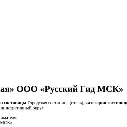
ская» ООО «Русский Гид МСК»
ип гостиницы
:Городская гостиница (отель),
категория гостини
министративный округ
нимателя:
Д МСК»