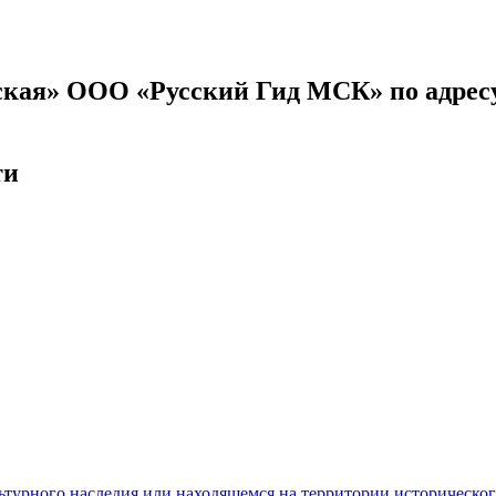
нская» ООО «Русский Гид МСК» по адресу
ти
ьтурного наследия или находящемся на территории историческо