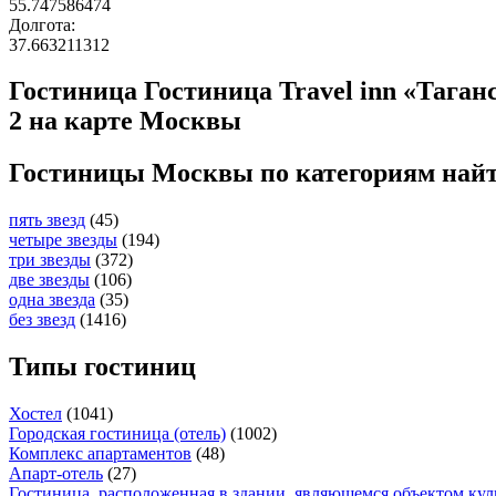
55.747586474
Долгота:
37.663211312
Гостиница Гостиница Travel inn «Тага
2 на карте Москвы
Гостиницы Москвы по категориям най
пять звезд
(45)
четыре звезды
(194)
три звезды
(372)
две звезды
(106)
одна звезда
(35)
без звезд
(1416)
Типы гостиниц
Хостел
(1041)
Городская гостиница (отель)
(1002)
Комплекс апартаментов
(48)
Апарт-отель
(27)
Гостиница, расположенная в здании, являющемся объектом кул