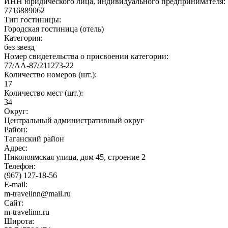
ИНН юридического лица, индивидуального предпринимателя:
7716889062
Тип гостиницы:
Городская гостиница (отель)
Категория:
без звезд
Номер свидетельства о присвоении категории:
77/АА-87/211273-22
Количество номеров (шт.):
17
Количество мест (шт.):
34
Округ:
Центральный административный округ
Район:
Таганский район
Адрес:
Николоямская улица, дом 45, строение 2
Телефон:
(967) 127-18-56
E-mail:
m-travelinn@mail.ru
Сайт:
m-travelinn.ru
Широта: