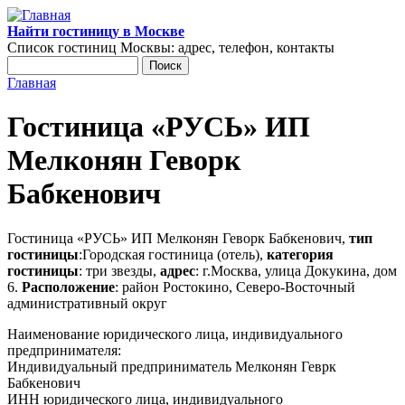
Перейти к основному содержанию
Найти гостиницу в Москве
Список гостиниц Москвы: адрес, телефон, контакты
Поиск
Форма поиска
Главная
Вы здесь
Гостиница «РУСЬ» ИП
Мелконян Геворк
Бабкенович
Гостиница «РУСЬ» ИП Мелконян Геворк Бабкенович,
тип
гостиницы
:Городская гостиница (отель),
категория
гостиницы
: три звезды,
адрес
: г.Москва, улица Докукина, дом
6.
Расположение
: район Ростокино, Северо-Восточный
административный округ
Наименование юридического лица, индивидуального
предпринимателя:
Индивидуальный предприниматель Мелконян Геврк
Бабкенович
ИНН юридического лица, индивидуального