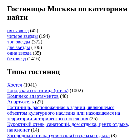
Гостиницы Москвы по категориям
найти
пять звезд
(45)
четыре звезды
(194)
три звезды
(372)
две звезды
(106)
одна звезда
(35)
без звезд
(1416)
Типы гостиниц
Хостел
(1041)
Городская гостиница (отель)
(1002)
Комплекс апартаментов
(48)
Апарт-отель
(27)
Гостиница, расположенная в здании, являющемся
объектом культурного наследия или находящемся на
территории исторического поселения
(25)
Курортный отель, санаторий, дом отдыха, центр отдыха,
пансионат
(14)
Загородный отель, туристская база, база отдыха
(8)