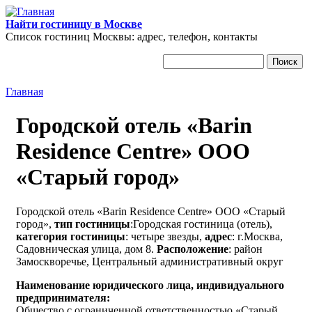
Перейти к основному содержанию
Найти гостиницу в Москве
Список гостиниц Москвы: адрес, телефон, контакты
Поиск
Форма поиска
Главная
Вы здесь
Городской отель «Barin
Residence Centre» ООО
«Старый город»
Городской отель «Barin Residence Centre» ООО «Старый
город»,
тип гостиницы
:Городская гостиница (отель),
категория гостиницы
: четыре звезды,
адрес
: г.Москва,
Садовническая улица, дом 8.
Расположение
: район
Замоскворечье, Центральный административный округ
Наименование юридического лица, индивидуального
предпринимателя:
Общество с ограниченной ответственностью «Старый