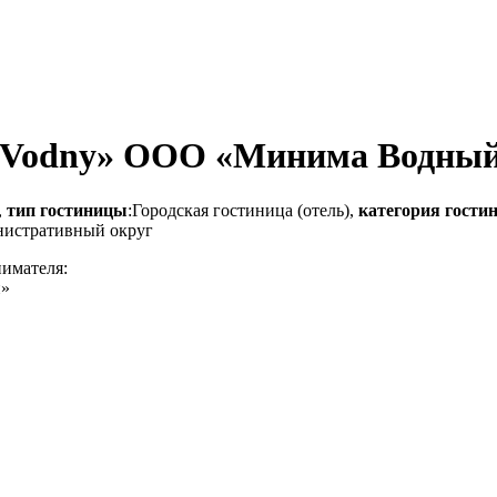
on Vodny» ООО «Минима Водны
,
тип гостиницы
:Городская гостиница (отель),
категория гости
нистративный округ
нимателя:
й»