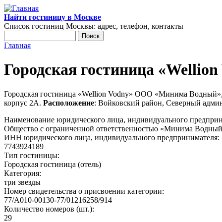
Перейти к основному содержанию
Найти гостиницу в Москве
Список гостиниц Москвы: адрес, телефон, контакты
Поиск
Форма поиска
Главная
Вы здесь
Городская гостиница «Welli
Городская гостиница «Wellion Vodny» ООО «Минима Водный»
корпус 2А.
Расположение
: Войковский район, Северный адми
Наименование юридического лица, индивидуального предпри
Общество с ограниченной ответственностью «Минима Водны
ИНН юридического лица, индивидуального предпринимателя:
7743924189
Тип гостиницы:
Городская гостиница (отель)
Категория:
три звезды
Номер свидетельства о присвоении категории:
77/А010-00130-77/01216258/914
Количество номеров (шт.):
29