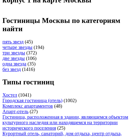
Гостиницы Москвы по категориям
найти
пять звезд
(45)
четыре звезды
(194)
три звезды
(372)
две звезды
(106)
одна звезда
(35)
без звезд
(1416)
Типы гостиниц
Хостел
(1041)
Городская гостиница (отель)
(1002)
Комплекс апартаментов
(48)
Апарт-отель
(27)
Гостиница, расположенная в здании, являющемся объектом
культурного наследия или находящемся на территории
исторического поселения
(25)
Курортный отель, санаторий, дом отдыха, центр отдыха,