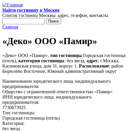
Перейти к основному содержанию
Найти гостиницу в Москве
Список гостиниц Москвы: адрес, телефон, контакты
Поиск
Форма поиска
Главная
Вы здесь
«Деко» ООО «Памир»
«Деко» ООО «Памир»,
тип гостиницы
:Городская гостиница
(отель),
категория гостиницы
: без звезд,
адрес
: г.Москва,
Касимовская улица, дом 31, корпус 1.
Расположение
: район
Бирюлёво Восточное, Южный административный округ
Наименование юридического лица, индивидуального
предпринимателя:
Общество с ограниченной ответственностью «Памир»
ИНН юридического лица, индивидуального
предпринимателя:
7730673925
Тип гостиницы:
Городская гостиница (отель)
Категория:
без звезд