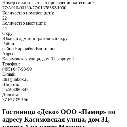
Номер свидетельства о присвоении категории:
77/А010-00130-77/01378562/1000
Количество номеров (шт.):
22
Количество мест (шт.):
44
Округ:
Южный административный округ
Район:
район Бирюлёво Восточное
Адрес:
Касимовская улица, дом 31, корпус 1
Телефон:
(495) 647-93-99
E-mail:
Ith1@inbox.ru
Широта:
55.593086347
Долгота:
37.657339156
Гостиница «Деко» ООО «Памир» по
адресу Касимовская улица, дом 31,
корпус 1 на карте Москвы