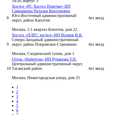
18/20, корпус 5
Хостел «РС Хостел Поречье» ИП
Самошкина Наталья Викторовна
Юго-Восточный административный
8
без звезд
округ, район Капотня
Москва, 2-1 квартал Капотня, дом 22
Хостел «ПЛЁС хостел» ИП Волков В.В.
Северо-Западный административный
9
округ, район Покровское-Стрешнево
без звезд
Москва, Сходненский тупик, дом 1
Отель «Наботель» ИП Руванова Т.Н.
Центральный административный округ,
10
Таганский район
без звезд
Москва, Нижегородская улица, дом 25
1
Страницы
2
3
4
5
6
7