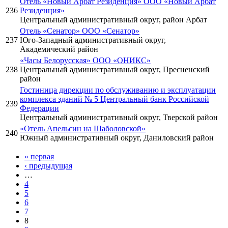
Отель «Новый Арбат Резиденция» ООО «Новый Арбат
236
Резиденция»
Центральный административный округ, район Арбат
Отель «Сенатор» ООО «Сенатор»
237
Юго-Западный административный округ,
Академический район
«Часы Белорусская» ООО «ОНИКС»
238
Центральный административный округ, Пресненский
район
Гостиница дирекции по обслуживанию и эксплуатации
комплекса зданий № 5 Центральный банк Российской
239
Федерации
Центральный административный округ, Тверской район
«Отель Апельсин на Шаболовской»
240
Южный административный округ, Даниловский район
« первая
Страницы
‹ предыдущая
…
4
5
6
7
8