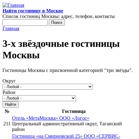
Перейти к основному содержанию
Найти гостиницу в Москве
Список гостиниц Москвы: адрес, телефон, контакты
Поиск
Форма поиска
Главная
Вы здесь
3-х звёздочные гостиницы
Москвы
Гостиницы Москвы с присвоенной категорией "три звёзды".
Округ
Район
№
Гостиница
Отель «МетаМосква» ООО «Логос»
211
Центральный административный округ, Таганский
район
Гостиница «на Смирновской 25» ООО «СЕРВИС-